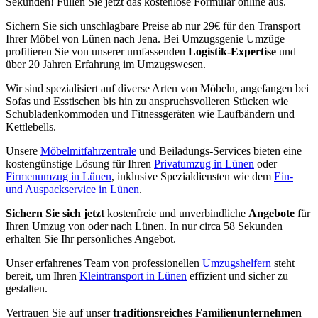
Sekunden! Füllen Sie jetzt das kostenlose Formular online aus.
Sichern Sie sich unschlagbare Preise ab nur 29€ für den Transport
Ihrer Möbel von Lünen nach Jena. Bei Umzugsgenie Umzüge
profitieren Sie von unserer umfassenden
Logistik-Expertise
und
über 20 Jahren Erfahrung im Umzugswesen.
Wir sind spezialisiert auf diverse Arten von Möbeln, angefangen bei
Sofas und Esstischen bis hin zu anspruchsvolleren Stücken wie
Schubladenkommoden und Fitnessgeräten wie Laufbändern und
Kettlebells.
Unsere
Möbelmitfahrzentrale
und Beiladungs-Services bieten eine
kostengünstige Lösung für Ihren
Privatumzug in Lünen
oder
Firmenumzug in Lünen
, inklusive Spezialdiensten wie dem
Ein-
und Auspackservice in Lünen
.
Sichern Sie sich jetzt
kostenfreie und unverbindliche
Angebote
für
Ihren Umzug von oder nach Lünen. In nur circa 58 Sekunden
erhalten Sie Ihr persönliches Angebot.
Unser erfahrenes Team von professionellen
Umzugshelfern
steht
bereit, um Ihren
Kleintransport in Lünen
effizient und sicher zu
gestalten.
Vertrauen Sie auf unser
traditionsreiches Familienunternehmen